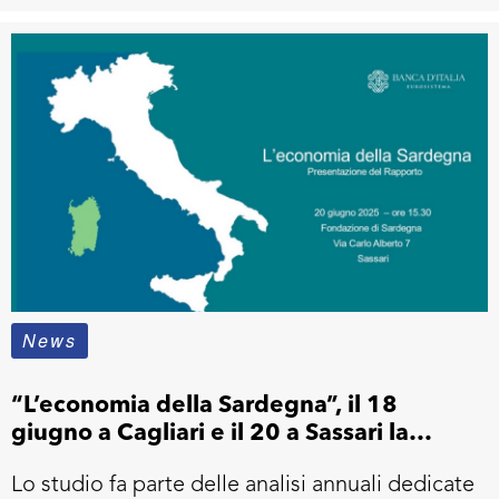
News
“L’economia della Sardegna”, il 18
giugno a Cagliari e il 20 a Sassari la
presentazione del rapporto a cura di
Lo studio fa parte delle analisi annuali dedicate
Banca d’Italia