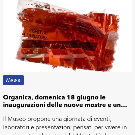
News
Organica, domenica 18 giugno le
inaugurazioni delle nuove mostre e una
serie di iniziative dedicate alla
Il Museo propone una giornata di eventi,
letteratura e all’ambiente
laboratori e presentazioni pensati per vivere in