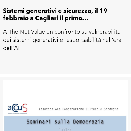
Sistemi generativi e sicurezza, il 19
febbraio a Cagliari il primo
appuntamento del ciclo AI meets
A The Net Value un confronto su vulnerabilità
Cybersecurity
dei sistemi generativi e responsabilità nell’era
dell’AI