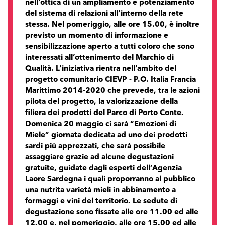
nell’ottica di un ampliamento e potenziamento
del sistema di relazioni all’interno della rete
stessa. Nel pomeriggio, alle ore 15.00, è inoltre
previsto un momento di informazione e
sensibilizzazione aperto a tutti coloro che sono
interessati all’ottenimento del Marchio di
Qualità. L’iniziativa rientra nell’ambito del
progetto comunitario CIEVP - P.O. Italia Francia
Marittimo 2014-2020 che prevede, tra le azioni
pilota del progetto, la valorizzazione della
filiera dei prodotti del Parco di Porto Conte.
Domenica 20 maggio ci sarà “Emozioni di
Miele” giornata dedicata ad uno dei prodotti
sardi più apprezzati, che sarà possibile
assaggiare grazie ad alcune degustazioni
gratuite, guidate dagli esperti dell’Agenzia
Laore Sardegna i quali proporranno al pubblico
una nutrita varietà mieli in abbinamento a
formaggi e vini del territorio. Le sedute di
degustazione sono fissate alle ore 11.00 ed alle
12.00 e, nel pomeriggio, alle ore 15.00 ed alle