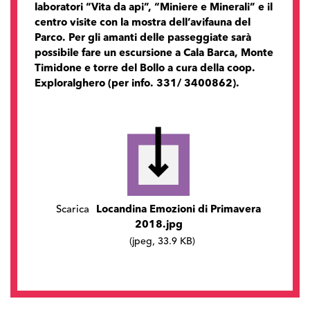
laboratori “Vita da api”, “Miniere e Minerali” e il
centro visite con la mostra dell’avifauna del
Parco. Per gli amanti delle passeggiate sarà
possibile fare un escursione a Cala Barca, Monte
Timidone e torre del Bollo a cura della coop.
Exploralghero (per info. 331/ 3400862).
Scarica
Locandina Emozioni di Primavera
2018.jpg
(jpeg, 33.9 KB)