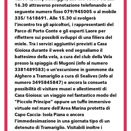
16.30 attraverso prenotazione telefonando al
seguente numero fisso 079/945005 o al mobile
335/ 1618691. Alle 15.30 si svolgerà
l’incontro tra gli apicoltori, i rappresentanti del
Parco di Porto Conte e gli esperti Laore per
riflettere sui possibili sviluppi di una filiera del
miele. Tra i servizi aggiuntivi previsti a Casa
Gioiosa durante il week end segnaliamo il
battesimo della vela, a cura del club della Vela
presso la spiaggia di Mugoni (info al numero
3381489583) o un’escursione in gommone da
Alghero a Tramariglio a cura di Sealives (info al
numero 3495845847) e ancora la consueta
possibilità di visitare musei e allestimenti di
Casa Gioiosa: un viaggio nel fantastico modo del
“Piccolo Principe” oppure un tuffo immersivo
virtuale nel mare dell’Area Marina protetta di
Capo Caccia- Isola Piana o ancora
l’immedesimazione in una giornata tipo di un
detenuto di Tramariglio. Visitabili inoltre i