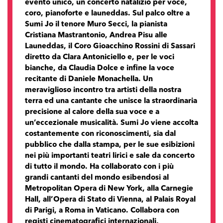
evento unico, un concerto natalizio per voce,
coro, pianoforte e launeddas. Sul palco oltre a
Sumi Jo il tenore Muro Secci, la pianista
Cristiana Mastrantonio, Andrea Pisu alle
Launeddas, il Coro Gioacchino Rossini di Sassari
diretto da Clara Antoniciello e, per le voci
bianche, da Claudia Dolce e infine la voce
recitante di Daniele Monachella. Un
meraviglioso incontro tra artisti della nostra
terra ed una cantante che unisce la straordinaria
precisione al calore della sua voce e a
un’eccezionale musicalità. Sumi Jo viene accolta
costantemente con riconoscimenti, sia dal
pubblico che dalla stampa, per le sue esibizioni
nei più importanti teatri lirici e sale da concerto
di tutto il mondo. Ha collaborato con i più
grandi cantanti del mondo esibendosi al
Metropolitan Opera di New York, alla Carnegie
Hall, all’Opera di Stato di Vienna, al Palais Royal
di Parigi, a Roma in Vaticano. Collabora con
registi cinematografici internazionali,