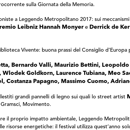
rocorrente sulla Giornata della Memoria.
oniste a Leggendo Metropolitano 2017: sui meccanismi d
remio Leibniz Hannah Monyer
Derrick de Ke
e
 Biblioteca Vivente: buona prassi del Consiglio d’Europa p
ta, Bernardo Valli, Maurizio Bettini, Leopoldo
is, Wlodek Goldkorn, Laurence Tubiana, Meo Sac
ichel, Costanza Papagno, Massimo Cuomo, Adria
M
llestiti grandi pannelli di legno sui quali lo street artist
o Gramsci, Movimento.
itare il proprio impatto ambientale, Leggendo Metropolit
le risorse energetiche: il festival utilizza quest’anno so