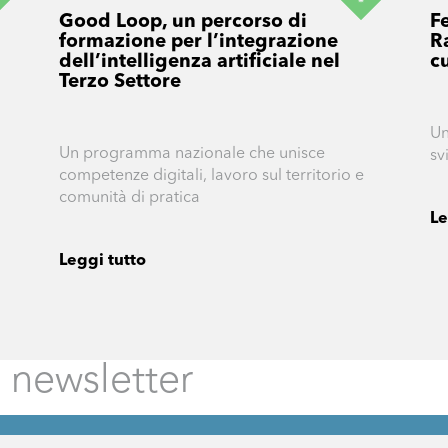
Good Loop, un percorso di
F
formazione per l’integrazione
R
dell’intelligenza artificiale nel
c
Terzo Settore
Un
Un programma nazionale che unisce
sv
competenze digitali, lavoro sul territorio e
comunità di pratica
Le
Leggi tutto