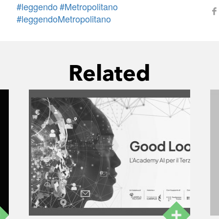
#leggendo
#Metropolitano
#leggendoMetropolitano
Related