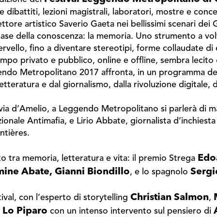
dibattiti, lezioni magistrali, laboratori, mostre e conce
ettore artistico Saverio Gaeta nei bellissimi scenari dei G
 base della conoscenza: la memoria. Uno strumento a volte
rvello, fino a diventare stereotipi, forme collaudate di
po privato e pubblico, online e offline, sembra lecito 
gendo Metropolitano 2017 affronta, in un programma dens
a letteratura e dal giornalismo, dalla rivoluzione digitale
i via d’Amelio, a Leggendo Metropolitano si parlerà di m
nale Antimafia, e Lirio Abbate, giornalista d’inchiesta 
ntières.
Edo
to tra memoria, letteratura e vita: il premio Strega
mine Abate,
Gianni Biondillo
Sergi
, e lo spagnolo
Christian Salmon
ival, con l’esperto di storytelling
,
 Lo Piparo
con un intenso intervento sul pensiero di