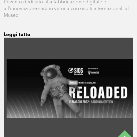
L’evento dedicato alla fabbricazione digitale e
all’innovazione sarà in vetrina con ospiti internazionali al
Museo
Leggi tutto