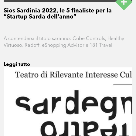
Sios Sardinia 2022, le 5 finaliste per la
“Startup Sarda dell’anno”
A contendersi il titolo saranno: Cube Controls, Healthy
Virtuoso, Radoff, eShopping Advisor e 181 Travel
Leggi tutto