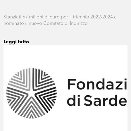
Stanziati 67 milioni di euro per il triennio 2022-2024 e
nominato il nuovo Comitato di Indirizzo
Leggi tutto