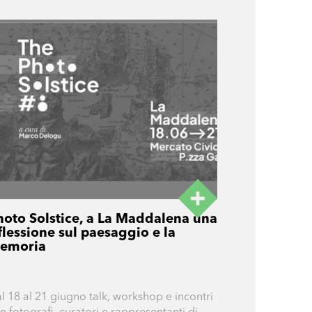
hoto Solstice, a La Maddalena una
flessione sul paesaggio e la
emoria
l 18 al 21 giugno talk, workshop e incontri