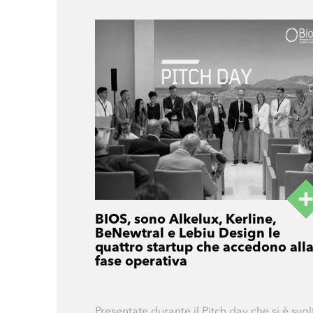
BIOS, sono Alkelux, Kerline,
BeNewtral e Lebiu Design le
quattro startup che accedono all
fase operativa
Presentate durante il Pitch day che si è svol