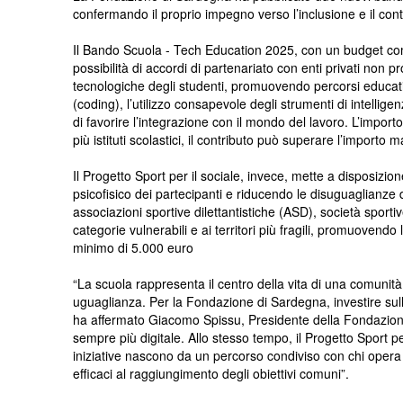
confermando il proprio impegno verso l’inclusione e il cont
Il Bando Scuola - Tech Education 2025, con un budget comple
possibilità di accordi di partenariato con enti privati non 
tecnologiche degli studenti, promuovendo percorsi educati
(coding), l’utilizzo consapevole degli strumenti di intellige
di favorire l’integrazione con il mondo del lavoro. L’impo
più istituti scolastici, il contributo può superare l’importo 
Il Progetto Sport per il sociale, invece, mette a disposizi
psicofisico dei partecipanti e riducendo le disuguaglianze di 
associazioni sportive dilettantistiche (ASD), società sporti
categorie vulnerabili e ai territori più fragili, promuove
minimo di 5.000 euro
“La scuola rappresenta il centro della vita di una comunità
uguaglianza. Per la Fondazione di Sardegna, investire sull
ha affermato Giacomo Spissu, Presidente della Fondazione 
sempre più digitale. Allo stesso tempo, il Progetto Sport p
iniziative nascono da un percorso condiviso con chi opera q
efficaci al raggiungimento degli obiettivi comuni”.