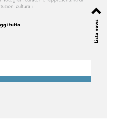
n fotografi, curatori e rappresentanti di
tituzioni culturali
Lista news
ggi tutto