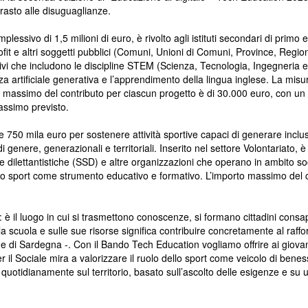
rasto alle disuguaglianze.
ssivo di 1,5 milioni di euro, è rivolto agli istituti secondari di primo 
profit e altri soggetti pubblici (Comuni, Unioni di Comuni, Province, Regi
vi che includono le discipline STEM (Scienza, Tecnologia, Ingegneria 
nza artificiale generativa e l’apprendimento della lingua inglese. La misur
rto massimo del contributo per ciascun progetto è di 30.000 euro, con un
massimo previsto.
one 750 mila euro per sostenere attività sportive capaci di generare incl
genere, generazionali e territoriali. Inserito nel settore Volontariato, è 
ve dilettantistiche (SSD) e altre organizzazioni che operano in ambito soc
ndo lo sport come strumento educativo e formativo. L’importo massimo del
: è il luogo in cui si trasmettono conoscenze, si formano cittadini consap
a scuola e sulle sue risorse significa contribuire concretamente al raff
di Sardegna -. Con il Bando Tech Education vogliamo offrire ai giovani 
er il Sociale mira a valorizzare il ruolo dello sport come veicolo di bene
uotidianamente sul territorio, basato sull’ascolto delle esigenze e su un