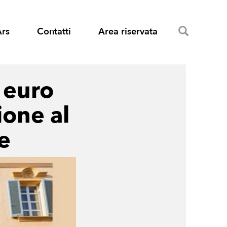
Search
Ars
Contatti
Area riservata
 euro
ione al
le