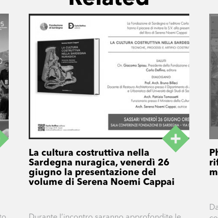
La cultura costruttiva nella
P
Sardegna nuragica, venerdì 26
ri
a
giugno la presentazione del
m
volume di Serena Noemi Cappai
Da
to
Durante l’incontro saranno approfondite le