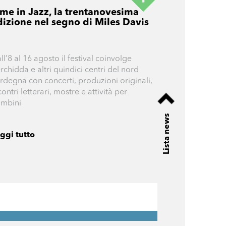
ime in Jazz, la trentanovesima
dizione nel segno di Miles Davis
ll’8 al 16 agosto il festival coinvolge
rchidda e altri quindici centri del nord
rdegna con concerti, produzioni originali,
contri letterari, mostre e attività per
mbini
Lista news
ggi tutto