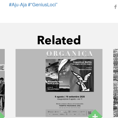
#Aju-Aja
#“GeniusLoci”
Related