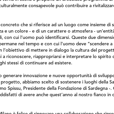
ulturalmente consapevole può contribuire a rivitalizzare 
concreto che si riferisce ad un luogo come insieme di s
a e un colore - e di un carattere o atmosfera - un’entità
rali, con cui l’uomo può identificarsi. Queste due dimen
he permane nel tempo e con cui l’uomo deve “scendere a pa
l’obiettivo di mettere in dialogo la cultura del progett
ni a riconoscere, riappropriarsi e interpretare lo spirito 
oghi stessi di continuare ad esistere.
o generare innovazione e nuove opportunità di sviluppo 
progetto, abbiamo scelto di sostenere i luoghi della Sa
omo Spissu, Presidente della Fondazione di Sardegna -. 
soddisfatti di avere anche quest’anno al nostro fianco in
lano è felice di rinnovare una collaborazione che ripren