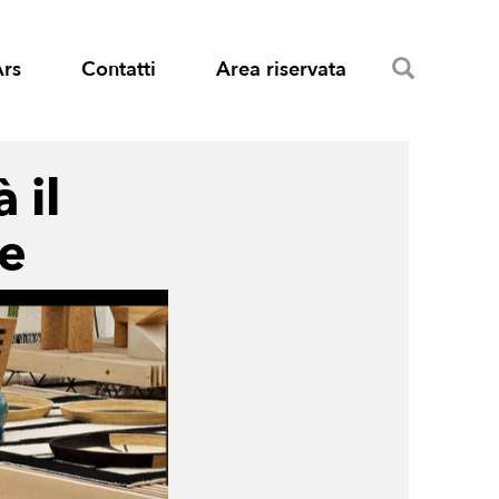
Search
Ars
Contatti
Area riservata
 il
ne