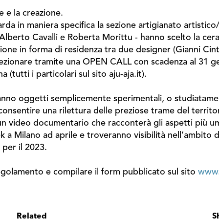
e e la creazione.
uarda in maniera specifica la sezione artigianato artist
berto Cavalli e Roberta Morittu - hanno scelto la cerami
ione in forma di residenza tra due designer (Gianni Cin
lezionare tramite una OPEN CALL con scadenza al 31 genn
tutti i particolari sul sito aju-aja.it).
saranno oggetti semplicemente sperimentali, o studiatame
 consentire una rilettura delle preziose trame del territ
da un video documentario che racconterà gli aspetti più 
 a Milano ad aprile e troveranno visibilità nell’ambito 
 per il 2023.
egolamento e compilare il form pubblicato sul sito
www.a
Related
S