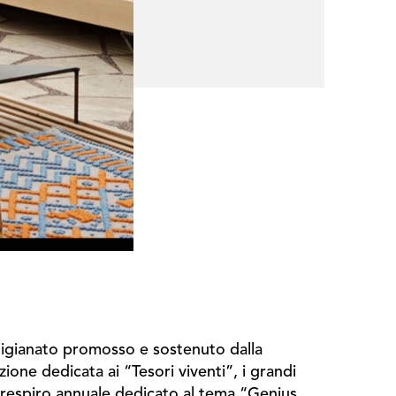
artigianato promosso e sostenuto dalla
ione dedicata ai “Tesori viventi”, i grandi
 respiro annuale dedicato al tema “Genius