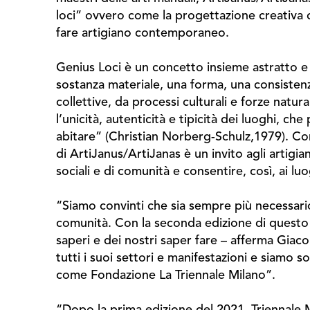
loci” ovvero come la progettazione creativa c
fare artigiano contemporaneo.
Genius Loci è un concetto insieme astratto e 
sostanza materiale, una forma, una consistenz
collettive, da processi culturali e forze natu
l’unicità, autenticità e tipicità dei luoghi, c
abitare” (Christian Norberg-Schulz,1979). Con 
di ArtiJanus/ArtiJanas è un invito agli artigia
sociali e di comunità e consentire, così, ai lu
“Siamo convinti che sia sempre più necessari
comunità. Con la seconda edizione di questo 
saperi e dei nostri saper fare – afferma Giac
tutti i suoi settori e manifestazioni e siamo 
come Fondazione La Triennale Milano”.
“Dopo la prima edizione del 2021, Triennale Mi