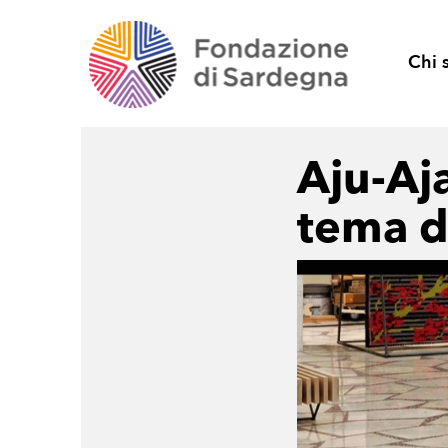
Chi 
Aju-Aja
tema d