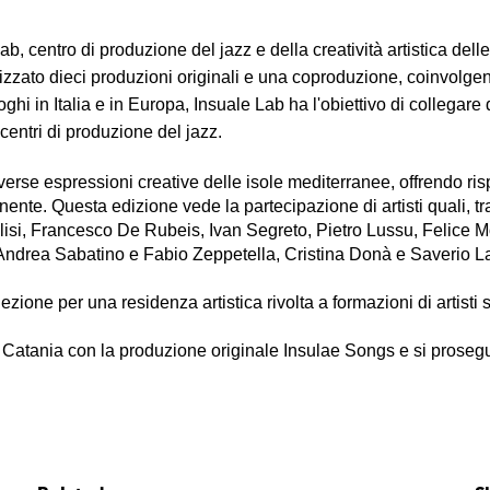
b, centro di produzione del jazz e della creatività artistica delle
zzato dieci produzioni originali e una coproduzione, coinvolgend
 in Italia e in Europa, Insuale Lab ha l'obiettivo di collegare div
 centri di produzione del jazz.
verse espressioni creative delle isole mediterranee, offrendo ris
te. Questa edizione vede la partecipazione di artisti quali, tra
si, Francesco De Rubeis, Ivan Segreto, Pietro Lussu, Felice Mon
, Andrea Sabatino e Fabio Zeppetella, Cristina Donà e Saverio 
zione per una residenza artistica rivolta a formazioni di artisti s
di Catania con la produzione originale Insulae Songs e si prose