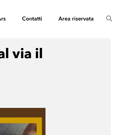
Search
Ars
Contatti
Area riservata
l via il