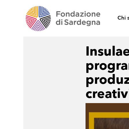
Chi 
Insulae
progra
produz
creati