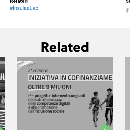
Related
S
#InsulaeLab
Related