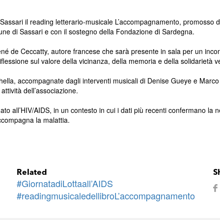
di Sassari il reading letterario-musicale L’accompagnamento, promosso
une di Sassari e con il sostegno della Fondazione di Sardegna.
 de Ceccatty, autore francese che sarà presente in sala per un incontro
lessione sul valore della vicinanza, della memoria e della solidarietà ve
hella, accompagnate dagli interventi musicali di Denise Gueye e Marco
 attività dell’associazione.
legato all’HIV/AIDS, in un contesto in cui i dati più recenti confermano la
accompagna la malattia.
Related
S
#GiornatadiLottaall’AIDS
#readingmusicaledellibroL’accompagnamento