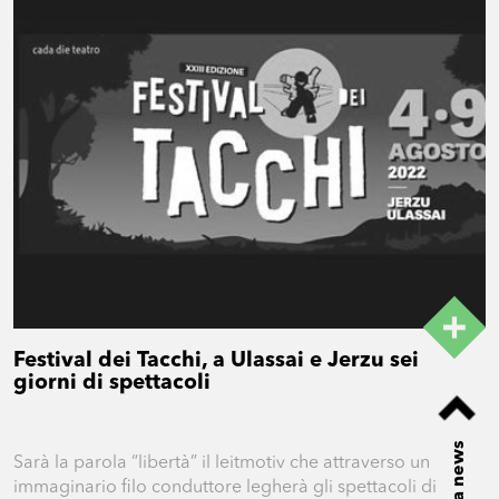
Festival dei Tacchi, a Ulassai e Jerzu sei
giorni di spettacoli
Lista news
Sarà la parola “libertà” il leitmotiv che attraverso un
immaginario filo conduttore legherà gli spettacoli di