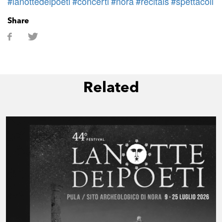
#lanottedeipoeti
#concerti
#nora
#recitals
#spettacoli
Share
Related