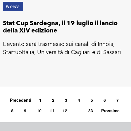
News
Stat Cup Sardegna, il 19 luglio il lancio
della XIV edizione
L’evento sarà trasmesso sui canali di Innois,
StartupItalia, Università di Cagliari e di Sassari
Precedenti
1
2
3
4
5
6
7
8
9
10
11
12
...
33
Prossime