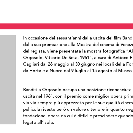
In occasione dei sessant’anni dalla uscita del film
Bandi
dalla sua premiazione alla Mostra del cinema di Venez
del regista, viene presentata la mostra fotografica “Ab
Orgosolo
, Vittorio De Seta, 1961”, a cura di Antioco
Cagliari dal 26 maggio al 30 giugno nei locali della F
da Horta e a Nuoro dal 9 luglio al 15 agosto al Museo
Banditi a Orgosolo
occupa una posizione riconosciuta n
uscita nel 1961, con il premio come miglior opera prim
via via sempre più apprezzato per le sue qualità cinem
pellicola riveste però un valore ulteriore in quanto negl
fondazione, opera da cui è difficile prescindere quando
legato all’isola.