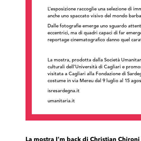
L’esposizione raccoglie una selezione di imm
anche uno spaccato visivo del mondo barbari
Dalle fotografie emerge uno sguardo attento 
eccentrici, ma di quadri capaci di far emerge
reportage cinematografico danno quel carat
La mostra, prodotta dalla Società Umanitari
culturali dell’Università di Cagliari e prom
visitata a Cagliari alla Fondazione di Sard
costume in via Mereu dal 9 luglio al 15 agos
isresardegna.it
umanitaria.it
La mostra I’m back di Christian Chironi