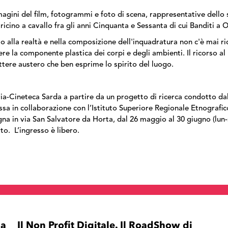
agini del film, fotogrammi e foto di scena, rappresentative dello s
cino a cavallo fra gli anni Cinquanta e Sessanta di cui
Banditi a 
alla realtà e nella composizione dell'inquadratura non c'è mai ricer
re la componente plastica dei corpi e degli ambienti. Il ricorso al b
tere austero che ben esprime lo spirito del luogo.
a-Cineteca Sarda a partire da un progetto di ricerca condotto dal
ossa in collaborazione con l’Istituto Superiore Regionale Etnograf
egna in via San Salvatore da Horta, dal 26 maggio al 30 giugno (lun
to. L’ingresso è libero.
 a
Il Non Profit Digitale. Il RoadShow di