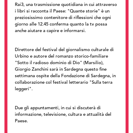
Rai3, una trasmissione quotidiana in cui attraverso
i libri si racconta il Paese: "Quante storie" è un
preziosissimo contenitore di riflessioni che ogni
giorno alle 12.45 conferma quanto la tv possa
anche aiutare a capire e informarsi.
Direttore del festival del giornalismo culturale di
Urbino e autore del romanzo storico-familiare
"Sotto il radioso dominio di Dio" (Marsilio),
Giorgio Zanchini sarà in Sardegna questo fine
settimana ospite della Fondazione di Sardegna, in
collaborazione col festival letterario "Sulla terra
leggeri".
Due gli appuntamenti, in cui si discuterà di
informazione, televisione, cultura e attualità del
Paese.