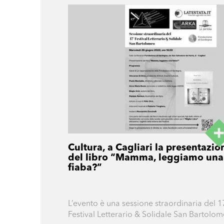
Cultura, a Cagliari la presentazio
del libro “Mamma, leggiamo una
fiaba?”
L’evento è una sessione straordinaria del 1
Festival Letterario & Solidale San Bartolo