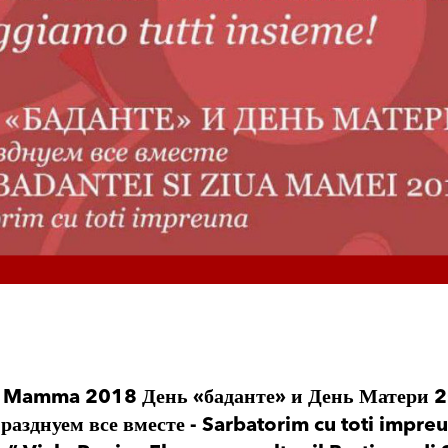
la Mamma 2018 День «баданте» и День Матери 2
празднуем все вместе - Sarbatorim cu toti imp