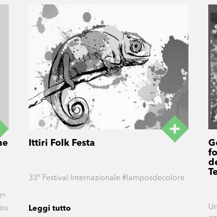
Ittiri Folk Festa
ne
G
f
de
T
33° Festival Internazionale #lamposdecolore
7°
Un
meo
Leggi tutto