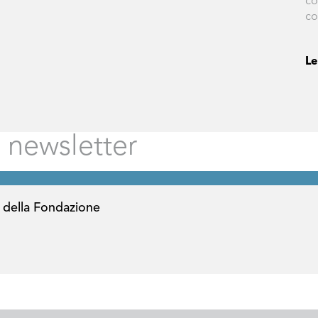
co
co
Le
 della Fondazione