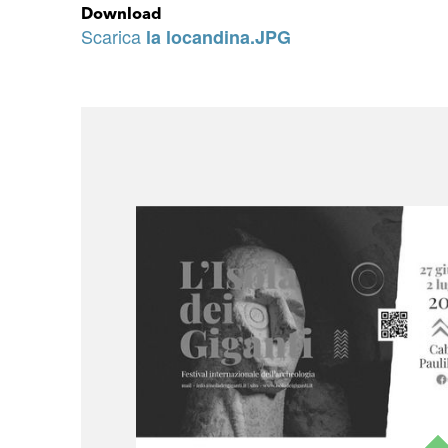
Download
Scarica
la locandina.JPG