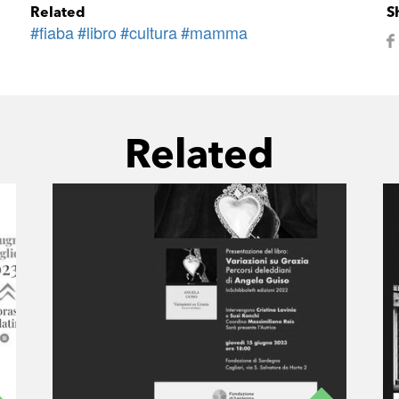
Related
S
#fiaba
#libro
#cultura
#mamma
Related