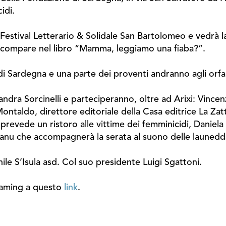
cidi.
 Festival Letterario & Solidale San Bartolomeo e vedrà l
e compare nel libro “Mamma, leggiamo una fiaba?”.
 di Sardegna e una parte dei proventi andranno agli orfa
ndra Sorcinelli e parteciperanno, oltre ad Arixi: Vincen
Montaldo, direttore editoriale della Casa editrice La Zatt
revede un ristoro alle vittime dei femminicidi, Daniela S
gianu che accompagnerà la serata al suono delle launed
ile S’Isula asd. Col suo presidente Luigi Sgattoni.
reaming a questo
link
.