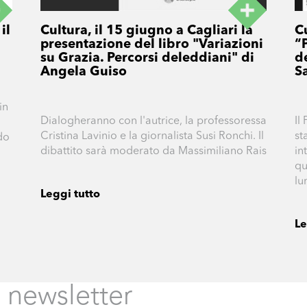
il
Cultura, il 15 giugno a Cagliari la
Cu
presentazione del libro "Variazioni
“
su Grazia. Percorsi deleddiani" di
d
Angela Guiso
S
in
Dialogheranno con l'autrice, la professoressa
Il
Cristina Lavinio e la giornalista Susi Ronchi. Il
st
ndo
dibattito sarà moderato da Massimiliano Rais
in
qu
lu
Leggi tutto
Le