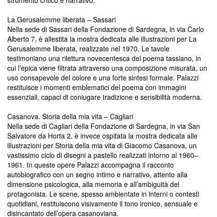
strumento critico e narrativo.
La Gerusalemme liberata – Sassari
Nella sede di Sassari della Fondazione di Sardegna, in via Carlo
Alberto 7, è allestita la mostra dedicata alle illustrazioni per La
Gerusalemme liberata, realizzate nel 1970. Le tavole
testimoniano una rilettura novecentesca del poema tassiano, in
cui l’epica viene filtrata attraverso una composizione misurata, un
uso consapevole del colore e una forte sintesi formale. Palazzi
restituisce i momenti emblematici del poema con immagini
essenziali, capaci di coniugare tradizione e sensibilità moderna.
Casanova. Storia della mia vita – Cagliari
Nella sede di Cagliari della Fondazione di Sardegna, in via San
Salvatore da Horta 2, è invece ospitata la mostra dedicata alle
illustrazioni per Storia della mia vita di Giacomo Casanova, un
vastissimo ciclo di disegni a pastello realizzati intorno al 1960–
1961. In queste opere Palazzi accompagna il racconto
autobiografico con un segno intimo e narrativo, attento alla
dimensione psicologica, alla memoria e all’ambiguità del
protagonista. Le scene, spesso ambientate in interni o contesti
quotidiani, restituiscono visivamente il tono ironico, sensuale e
disincantato dell’opera casanoviana.