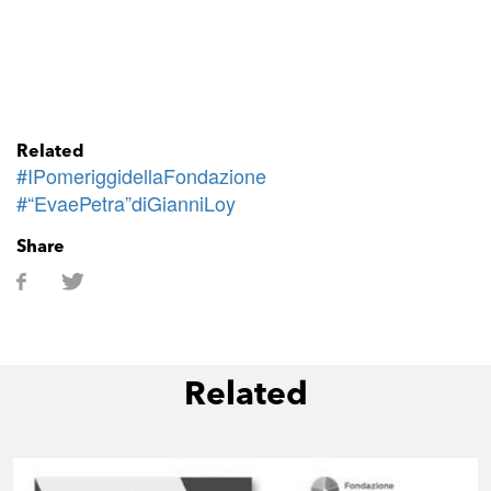
Related
#IPomeriggidellaFondazione
#“EvaePetra”diGianniLoy
Share
Related