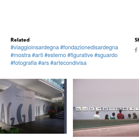
Related
S
#viaggioinsardegna
#fondazionedisardegna
#mostra
#arti
#esterno
#figurative
#sguardo
#fotografia
#ars
#artecondivisa