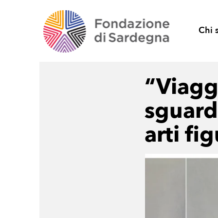
Chi 
“Viagg
sguard
arti fi