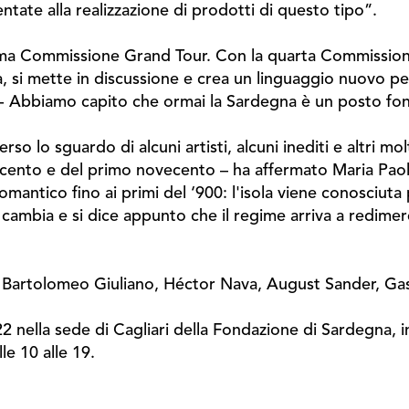
rientate alla realizzazione di prodotti di questo tipo”.
chiama Commissione Grand Tour. Con la quarta Commission
ia, si mette in discussione e crea un linguaggio nuovo
a - Abbiamo capito che ormai la Sardegna è un posto f
so lo sguardo di alcuni artisti, alcuni inediti e altri mo
ocento e del primo novecento – ha affermato Maria Paola 
antico fino ai primi del ‘900: l'isola viene conosciuta p
o cambia e si dice appunto che il regime arriva a redime
ri, Bartolomeo Giuliano, Héctor Nava, August Sander, Gas
 nella sede di Cagliari della Fondazione di Sardegna, in 
le 10 alle 19.