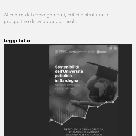
Al centro del convegno dati, criticità strutturali e
prospettive di sviluppo per l’isola
Leggi tutto