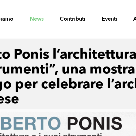
siamo
News
Contributi
Eventi
o Ponis l’architettura
trumenti”, una mostra
o per celebrare l’arc
ese