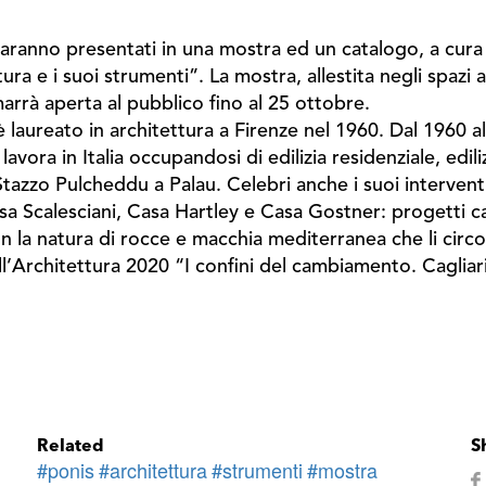
s saranno presentati in una mostra ed un catalogo, a cur
ettura e i suoi strumenti”. La mostra, allestita negli spaz
arrà aperta al pubblico fino al 25 ottobre.
 laureato in architettura a Firenze nel 1960. Dal 1960 al
vora in Italia occupandosi di edilizia residenziale, edili
 Stazzo Pulcheddu a Palau. Celebri anche i suoi interven
 Casa Scalesciani, Casa Hartley e Casa Gostner: progetti c
con la natura di rocce e macchia mediterranea che li circ
ell’Architettura 2020 “I confini del cambiamento. Cagliar
Related
S
#ponis
#architettura
#strumenti
#mostra