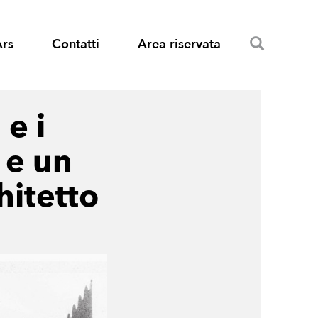
Search
Ars
Contatti
Area riservata
 e i
 e un
hitetto