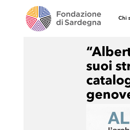
Chi 
“Albert
suoi s
catalog
genov