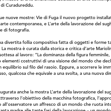
o di Curadureddu.
 nuove mostre: Vie di Fuga il nuovo progetto installati
 arte contemporanea, e L’arte della lavorazione del sug
e di fotografia.
na divertita follia compositiva fatta di oggetti e forme t
. La mostra è curata dalla storica e critica d’arte Mariol
ottesa al lavoro: “La dominanza della figura femminile, l
elementi costruttivi di una visione del mondo che decli
n equilibrio sul filo del rasoio. Eppure, a scorrere le 
o, qualcosa che equivale a una svolta, a una nuova dim
naugurata anche la mostra L’arte della lavorazione del 
ttraverso l’obiettivo della macchina fotografica, l’appro
 all’osservatore un affresco di un mondo che ruota into
pianta madre alle tante fasi della lavorazione – un mond