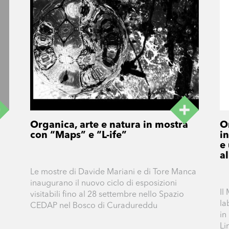
Organica, arte e natura in mostra
O
con “Maps” e “L-ife”
i
e 
al
Le mostre di Davide Mariani e di Tore Manca
inaugurano il nuovo ciclo di esposizioni
Il
visitabili fino al 28 settembre nello Spazio
la
CEDAP nel Bosco di Curadureddu
in
Li