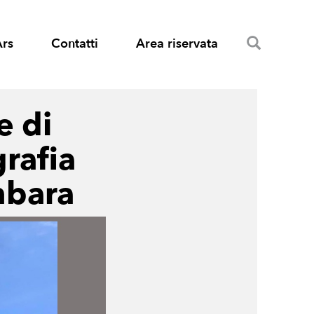
Search
Ars
Contatti
Area riservata
e di
rafia
mbara