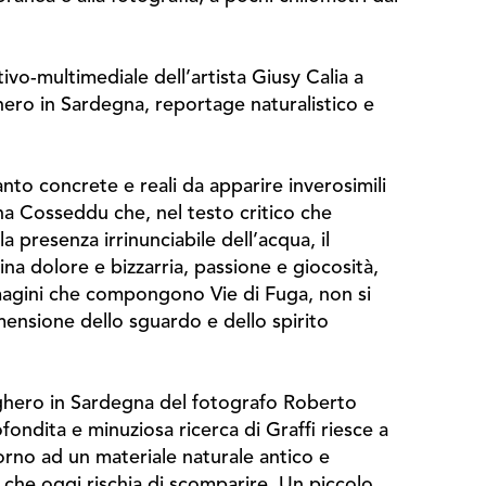
vo-multimediale dell’artista Giusy Calia a
hero in Sardegna, reportage naturalistico e
anto concrete e reali da apparire inverosimili
ina Cosseddu che, nel testo critico che
a presenza irrinunciabile dell’acqua, il
na dolore e bizzarria, passione e giocosità,
immagini che compongono Vie di Fuga, non si
ensione dello sguardo e dello spirito
sughero in Sardegna del fotografo Roberto
fondita e minuziosa ricerca di Graffi riesce a
rno ad un materiale naturale antico e
o che oggi rischia di scomparire. Un piccolo