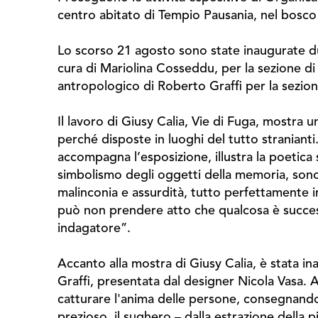
centro abitato di Tempio Pausania, nel bosc
Lo scorso 21 agosto sono state inaugurate due
cura di Mariolina Cosseddu, per la sezione di
antropologico di Roberto Graffi per la sezion
Il lavoro di Giusy Calia, Vie di Fuga, mostra u
perché disposte in luoghi del tutto stranianti
accompagna l’esposizione, illustra la poetica s
simbolismo degli oggetti della memoria, sono 
malinconia e assurdità, tutto perfettamente i
può non prendere atto che qualcosa è success
indagatore”.
Accanto alla mostra di Giusy Calia, è stata i
Graffi, presentata dal designer Nicola Vasa. A
catturare l'anima delle persone, consegnando
prezioso, il sughero – dalla estrazione della 