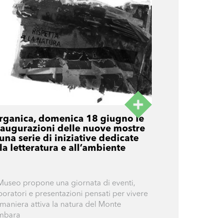
rganica, domenica 18 giugno le
naugurazioni delle nuove mostre
una serie di iniziative dedicate
la letteratura e all’ambiente
 Museo propone una giornata di eventi,
boratori e presentazioni pensati per vivere
 maniera attiva la natura del Monte
mbara