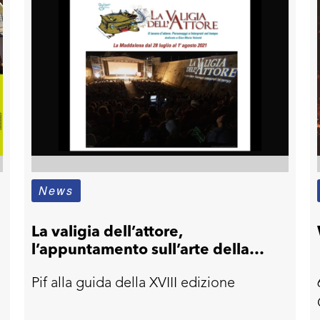
News
e
La valigia dell’attore,
l’appuntamento sull’arte della
recitazione si svolgerà dal 28
Pif alla guida della XVIII edizione
luglio al 1 agosto