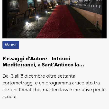
News
Passaggi d’Autore – Intrecci
Mediterranei, a Sant’Antioco la
ventunesima edizione del festival del
Dal 3 all’8 dicembre oltre settanta
cortometraggio
cortometraggi e un programma articolato tra
sezioni tematiche, masterclass e iniziative per le
scuole