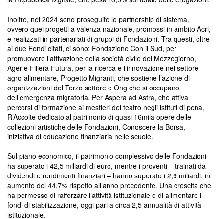
Inoltre, nel 2024 sono proseguite le partnership di sistema,
ovvero quei progetti a valenza nazionale, promossi in ambito Acri,
e realizzati in partenariati di gruppi di Fondazioni. Tra questi, oltre
ai due Fondi citati, ci sono: Fondazione Con il Sud, per
promuovere l’attivazione della società civile del Mezzogiorno,
Ager e Filiera Futura, per la ricerca e l’innovazione nel settore
agro-alimentare, Progetto Migranti, che sostiene l’azione di
organizzazioni del Terzo settore e Ong che si occupano
dell’emergenza migratoria, Per Aspera ad Astra, che attiva
percorsi di formazione ai mestieri del teatro negli istituti di pena,
R’Accolte dedicato al patrimonio di quasi 16mila opere delle
collezioni artistiche delle Fondazioni, Conoscere la Borsa,
iniziativa di educazione finanziaria nelle scuole.
Sul piano economico, il patrimonio complessivo delle Fondazioni
ha superato i 42,5 miliardi di euro, mentre i proventi – trainati da
dividendi e rendimenti finanziari – hanno superato i 2,9 miliardi, in
aumento del 44,7% rispetto all’anno precedente. Una crescita che
ha permesso di rafforzare l’attività istituzionale e di alimentare i
fondi di stabilizzazione, oggi pari a circa 2,5 annualità di attività
istituzionale.