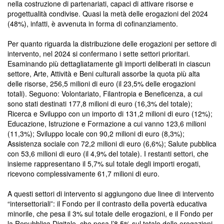
nella costruzione di partenariati, capaci di attivare risorse e
progettualità condivise. Quasi la metà delle erogazioni del 2024
(48%), infatti, è avvenuta in forma di cofinanziamento.
Per quanto riguarda la distribuzione delle erogazioni per settore di
intervento, nel 2024 si confermano i sette settori prioritari.
Esaminando più dettagliatamente gli importi deliberati in ciascun
settore, Arte, Attività e Beni culturali assorbe la quota più alta
delle risorse, 256,5 milioni di euro (il 23,5% delle erogazioni
totali). Seguono: Volontariato, Filantropia e Beneficenza, a cui
sono stati destinati 177,8 milioni di euro (16,3% del totale);
Ricerca e Sviluppo con un importo di 131,2 milioni di euro (12%);
Educazione, Istruzione e Formazione a cui vanno 123,6 milioni
(11,3%); Sviluppo locale con 90,2 milioni di euro (8,3%);
Assistenza sociale con 72,2 milioni di euro (6,6%); Salute pubblica
con 53,6 milioni di euro (il 4,9% del totale). I restanti settori, che
insieme rappresentano il 5,7% sul totale degli importi erogati,
ricevono complessivamente 61,7 milioni di euro.
A questi settori di intervento si aggiungono due linee di intervento
“intersettoriali”: il Fondo per il contrasto della povertà educativa
minorile, che pesa il 3% sul totale delle erogazioni, e il Fondo per
la Repubblica Digitale, che pesa l’8,5% sul totale delle erogazioni.