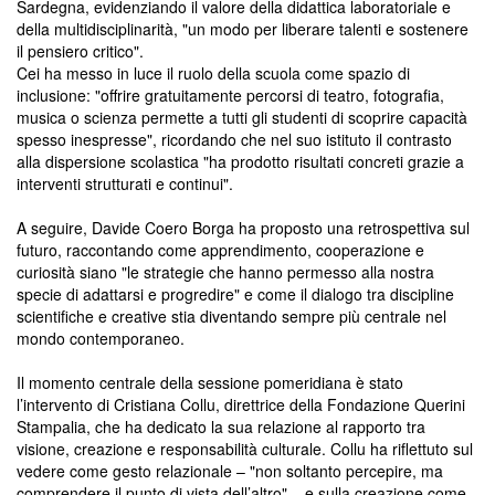
Sardegna, evidenziando il valore della didattica laboratoriale e
della multidisciplinarità, "un modo per liberare talenti e sostenere
il pensiero critico".
Cei ha messo in luce il ruolo della scuola come spazio di
inclusione: "offrire gratuitamente percorsi di teatro, fotografia,
musica o scienza permette a tutti gli studenti di scoprire capacità
spesso inespresse", ricordando che nel suo istituto il contrasto
alla dispersione scolastica "ha prodotto risultati concreti grazie a
interventi strutturati e continui".
A seguire, Davide Coero Borga ha proposto una retrospettiva sul
futuro, raccontando come apprendimento, cooperazione e
curiosità siano "le strategie che hanno permesso alla nostra
specie di adattarsi e progredire" e come il dialogo tra discipline
scientifiche e creative stia diventando sempre più centrale nel
mondo contemporaneo.
Il momento centrale della sessione pomeridiana è stato
l’intervento di Cristiana Collu, direttrice della Fondazione Querini
Stampalia, che ha dedicato la sua relazione al rapporto tra
visione, creazione e responsabilità culturale. Collu ha riflettuto sul
vedere come gesto relazionale – "non soltanto percepire, ma
comprendere il punto di vista dell’altro" – e sulla creazione come