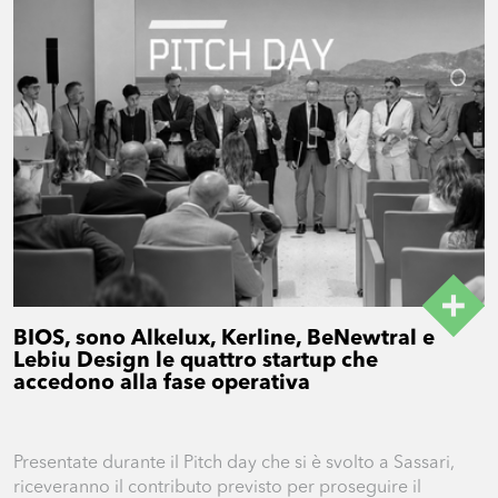
BIOS, sono Alkelux, Kerline, BeNewtral e
Lebiu Design le quattro startup che
accedono alla fase operativa
Presentate durante il Pitch day che si è svolto a Sassari,
riceveranno il contributo previsto per proseguire il