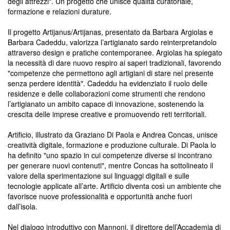
degli attrezzi". Un progetto che unisce qualità curatoriale,
formazione e relazioni durature.
Il progetto Artijanus/Artijanas, presentato da Barbara Argiolas e
Barbara Cadeddu, valorizza l’artigianato sardo reinterpretandolo
attraverso design e pratiche contemporanee. Argiolas ha spiegato
la necessità di dare nuovo respiro ai saperi tradizionali, favorendo
"competenze che permettono agli artigiani di stare nel presente
senza perdere identità". Cadeddu ha evidenziato il ruolo delle
residenze e delle collaborazioni come strumenti che rendono
l’artigianato un ambito capace di innovazione, sostenendo la
crescita delle imprese creative e promuovendo reti territoriali.
Artificio, illustrato da Graziano Di Paola e Andrea Concas, unisce
creatività digitale, formazione e produzione culturale. Di Paola lo
ha definito "uno spazio in cui competenze diverse si incontrano
per generare nuovi contenuti", mentre Concas ha sottolineato il
valore della sperimentazione sui linguaggi digitali e sulle
tecnologie applicate all’arte. Artificio diventa così un ambiente che
favorisce nuove professionalità e opportunità anche fuori
dall’isola.
Nel dialogo introduttivo con Mannoni, il direttore dell’Accademia di