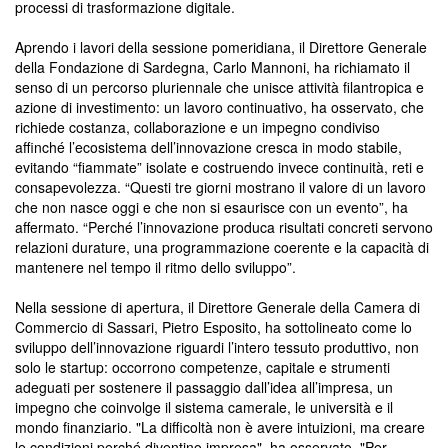
processi di trasformazione digitale.
Aprendo i lavori della sessione pomeridiana, il Direttore Generale
della Fondazione di Sardegna, Carlo Mannoni, ha richiamato il
senso di un percorso pluriennale che unisce attività filantropica e
azione di investimento: un lavoro continuativo, ha osservato, che
richiede costanza, collaborazione e un impegno condiviso
affinché l’ecosistema dell’innovazione cresca in modo stabile,
evitando “fiammate” isolate e costruendo invece continuità, reti e
consapevolezza. “Questi tre giorni mostrano il valore di un lavoro
che non nasce oggi e che non si esaurisce con un evento”, ha
affermato. “Perché l’innovazione produca risultati concreti servono
relazioni durature, una programmazione coerente e la capacità di
mantenere nel tempo il ritmo dello sviluppo”.
Nella sessione di apertura, il Direttore Generale della Camera di
Commercio di Sassari, Pietro Esposito, ha sottolineato come lo
sviluppo dell’innovazione riguardi l’intero tessuto produttivo, non
solo le startup: occorrono competenze, capitale e strumenti
adeguati per sostenere il passaggio dall’idea all’impresa, un
impegno che coinvolge il sistema camerale, le università e il
mondo finanziario. "La difficoltà non è avere intuizioni, ma creare
le condizioni perché diventino impresa", ha osservato. "Per