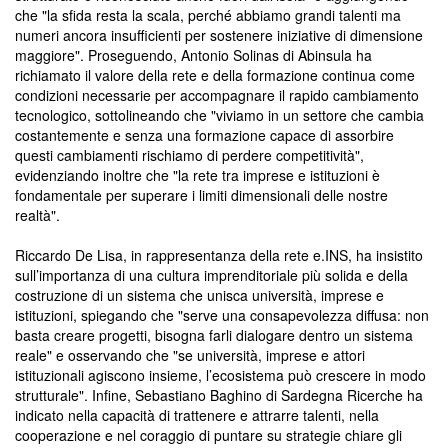
che "la sfida resta la scala, perché abbiamo grandi talenti ma
numeri ancora insufficienti per sostenere iniziative di dimensione
maggiore". Proseguendo, Antonio Solinas di Abinsula ha
richiamato il valore della rete e della formazione continua come
condizioni necessarie per accompagnare il rapido cambiamento
tecnologico, sottolineando che "viviamo in un settore che cambia
costantemente e senza una formazione capace di assorbire
questi cambiamenti rischiamo di perdere competitività",
evidenziando inoltre che "la rete tra imprese e istituzioni è
fondamentale per superare i limiti dimensionali delle nostre
realtà".
Riccardo De Lisa, in rappresentanza della rete e.INS, ha insistito
sull’importanza di una cultura imprenditoriale più solida e della
costruzione di un sistema che unisca università, imprese e
istituzioni, spiegando che "serve una consapevolezza diffusa: non
basta creare progetti, bisogna farli dialogare dentro un sistema
reale" e osservando che "se università, imprese e attori
istituzionali agiscono insieme, l’ecosistema può crescere in modo
strutturale". Infine, Sebastiano Baghino di Sardegna Ricerche ha
indicato nella capacità di trattenere e attrarre talenti, nella
cooperazione e nel coraggio di puntare su strategie chiare gli