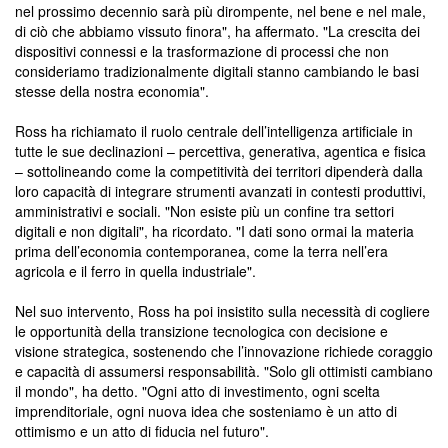
nel prossimo decennio sarà più dirompente, nel bene e nel male,
di ciò che abbiamo vissuto finora", ha affermato. "La crescita dei
dispositivi connessi e la trasformazione di processi che non
consideriamo tradizionalmente digitali stanno cambiando le basi
stesse della nostra economia".
Ross ha richiamato il ruolo centrale dell’intelligenza artificiale in
tutte le sue declinazioni – percettiva, generativa, agentica e fisica
– sottolineando come la competitività dei territori dipenderà dalla
loro capacità di integrare strumenti avanzati in contesti produttivi,
amministrativi e sociali. "Non esiste più un confine tra settori
digitali e non digitali", ha ricordato. "I dati sono ormai la materia
prima dell’economia contemporanea, come la terra nell’era
agricola e il ferro in quella industriale".
Nel suo intervento, Ross ha poi insistito sulla necessità di cogliere
le opportunità della transizione tecnologica con decisione e
visione strategica, sostenendo che l’innovazione richiede coraggio
e capacità di assumersi responsabilità. "Solo gli ottimisti cambiano
il mondo", ha detto. "Ogni atto di investimento, ogni scelta
imprenditoriale, ogni nuova idea che sosteniamo è un atto di
ottimismo e un atto di fiducia nel futuro".