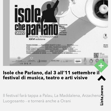
Isole che Parlano, dal 3 all’11 settembre il
festival di musica, teatro e arti visive
Lista news
Il festival farà tappa a Palau, La Maddalena, Arzachena e
Luogosanto - e tornerà anche a Orani