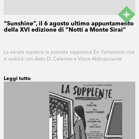
“Sunshine”, il 6 agosto ultimo appuntamento
della XVI edizione di “Notti a Monte Sirai”
La serata ospiterà la pianista nipponica Eri Yamamoto che
si esibirà con Aldo Di Caterino e Vince Abbracciante
Leggi tutto