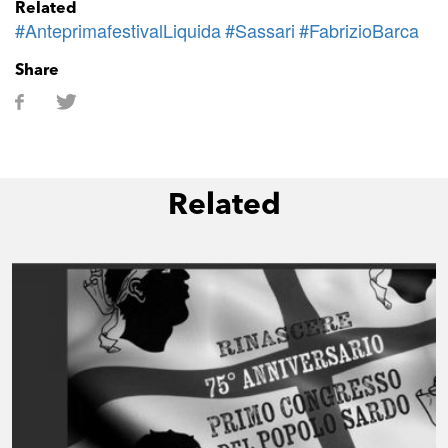
Related
#AnteprimafestivalLiquida
#Sassari
#FabrizioBarca
Share
Related