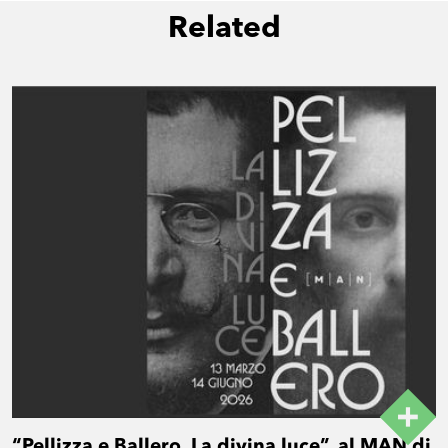
Related
“Pellizza e Ballero. La divina luce”, al MAN di