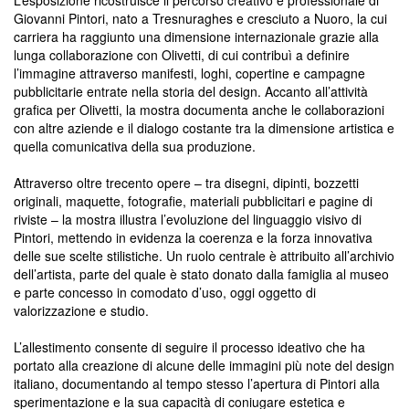
L’esposizione ricostruisce il percorso creativo e professionale di
Giovanni Pintori, nato a Tresnuraghes e cresciuto a Nuoro, la cui
carriera ha raggiunto una dimensione internazionale grazie alla
lunga collaborazione con Olivetti, di cui contribuì a definire
l’immagine attraverso manifesti, loghi, copertine e campagne
pubblicitarie entrate nella storia del design. Accanto all’attività
grafica per Olivetti, la mostra documenta anche le collaborazioni
con altre aziende e il dialogo costante tra la dimensione artistica e
quella comunicativa della sua produzione.
Attraverso oltre trecento opere – tra disegni, dipinti, bozzetti
originali, maquette, fotografie, materiali pubblicitari e pagine di
riviste – la mostra illustra l’evoluzione del linguaggio visivo di
Pintori, mettendo in evidenza la coerenza e la forza innovativa
delle sue scelte stilistiche. Un ruolo centrale è attribuito all’archivio
dell’artista, parte del quale è stato donato dalla famiglia al museo
e parte concesso in comodato d’uso, oggi oggetto di
valorizzazione e studio.
L’allestimento consente di seguire il processo ideativo che ha
portato alla creazione di alcune delle immagini più note del design
italiano, documentando al tempo stesso l’apertura di Pintori alla
sperimentazione e la sua capacità di coniugare estetica e