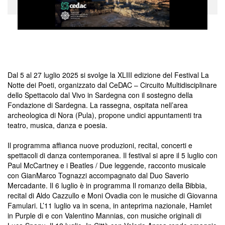
Dal 5 al 27 luglio 2025 si svolge la XLIII edizione del Festival La
Notte dei Poeti, organizzato dal CeDAC – Circuito Multidisciplinare
dello Spettacolo dal Vivo in Sardegna con il sostegno della
Fondazione di Sardegna. La rassegna, ospitata nell’area
archeologica di Nora (Pula), propone undici appuntamenti tra
teatro, musica, danza e poesia.
Il programma affianca nuove produzioni, recital, concerti e
spettacoli di danza contemporanea. Il festival si apre il 5 luglio con
Paul McCartney e i Beatles / Due leggende, racconto musicale
con GianMarco Tognazzi accompagnato dal Duo Saverio
Mercadante. Il 6 luglio è in programma Il romanzo della Bibbia,
recital di Aldo Cazzullo e Moni Ovadia con le musiche di Giovanna
Famulari. L’11 luglio va in scena, in anteprima nazionale, Hamlet
in Purple di e con Valentino Mannias, con musiche originali di