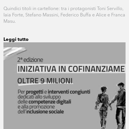
Quindici titoli in cartellone: tra i protagonisti Toni Servillo,
Iaia Forte, Stefano Massini, Federico Buffa e Alice e Franca
Masu.
Leggi tutto