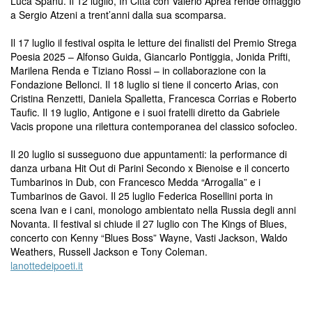
Luca Spanu. Il 12 luglio, In Città con Valerio Aprea rende omaggio
a Sergio Atzeni a trent’anni dalla sua scomparsa.
Il 17 luglio il festival ospita le letture dei finalisti del Premio Strega
Poesia 2025 – Alfonso Guida, Giancarlo Pontiggia, Jonida Prifti,
Marilena Renda e Tiziano Rossi – in collaborazione con la
Fondazione Bellonci. Il 18 luglio si tiene il concerto Arias, con
Cristina Renzetti, Daniela Spalletta, Francesca Corrias e Roberto
Taufic. Il 19 luglio, Antigone e i suoi fratelli diretto da Gabriele
Vacis propone una rilettura contemporanea del classico sofocleo.
Il 20 luglio si susseguono due appuntamenti: la performance di
danza urbana Hit Out di Parini Secondo x Bienoise e il concerto
Tumbarinos in Dub, con Francesco Medda “Arrogalla” e i
Tumbarinos de Gavoi. Il 25 luglio Federica Rosellini porta in
scena Ivan e i cani, monologo ambientato nella Russia degli anni
Novanta. Il festival si chiude il 27 luglio con The Kings of Blues,
concerto con Kenny “Blues Boss” Wayne, Vasti Jackson, Waldo
Weathers, Russell Jackson e Tony Coleman.
lanottedeipoeti.it