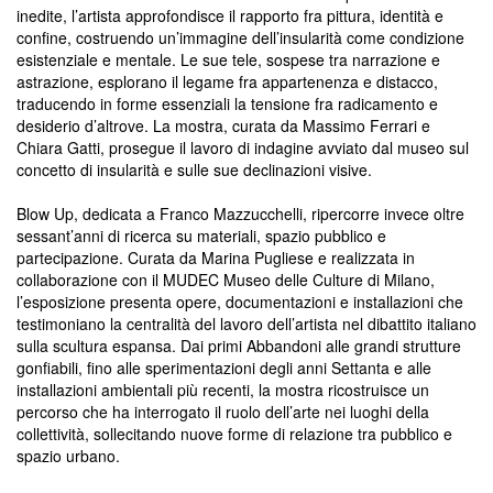
inedite, l’artista approfondisce il rapporto fra pittura, identità e
confine, costruendo un’immagine dell’insularità come condizione
esistenziale e mentale. Le sue tele, sospese tra narrazione e
astrazione, esplorano il legame fra appartenenza e distacco,
traducendo in forme essenziali la tensione fra radicamento e
desiderio d’altrove. La mostra, curata da Massimo Ferrari e
Chiara Gatti, prosegue il lavoro di indagine avviato dal museo sul
concetto di insularità e sulle sue declinazioni visive.
Blow Up, dedicata a Franco Mazzucchelli, ripercorre invece oltre
sessant’anni di ricerca su materiali, spazio pubblico e
partecipazione. Curata da Marina Pugliese e realizzata in
collaborazione con il MUDEC Museo delle Culture di Milano,
l’esposizione presenta opere, documentazioni e installazioni che
testimoniano la centralità del lavoro dell’artista nel dibattito italiano
sulla scultura espansa. Dai primi Abbandoni alle grandi strutture
gonfiabili, fino alle sperimentazioni degli anni Settanta e alle
installazioni ambientali più recenti, la mostra ricostruisce un
percorso che ha interrogato il ruolo dell’arte nei luoghi della
collettività, sollecitando nuove forme di relazione tra pubblico e
spazio urbano.