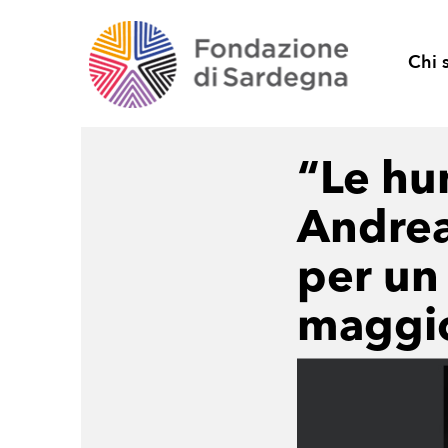
Chi 
“Le hu
Andrea
per un 
maggi