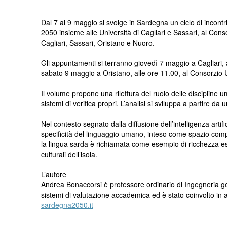
Dal 7 al 9 maggio si svolge in Sardegna un ciclo di incon
2050 insieme alle Università di Cagliari e Sassari, al Con
Cagliari, Sassari, Oristano e Nuoro.
Gli appuntamenti si terranno giovedì 7 maggio a Cagliari, a
sabato 9 maggio a Oristano, alle ore 11.00, al Consorzio U
Il volume propone una rilettura del ruolo delle disciplin
sistemi di verifica propri. L’analisi si sviluppa a partire da
Nel contesto segnato dalla diffusione dell’intelligenza artif
specificità del linguaggio umano, inteso come spazio comple
la lingua sarda è richiamata come esempio di ricchezza espr
culturali dell’isola.
L’autore
Andrea Bonaccorsi è professore ordinario di Ingegneria ge
sistemi di valutazione accademica ed è stato coinvolto in at
sardegna2050.it