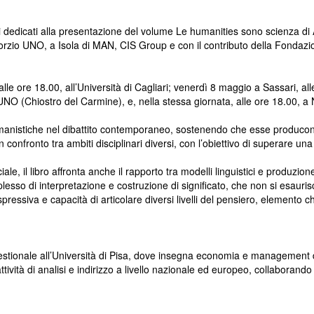
tri dedicati alla presentazione del volume Le humanities sono scienza d
sorzio UNO, a Isola di MAN, CIS Group e con il contributo della Fondazio
lle ore 18.00, all’Università di Cagliari; venerdì 8 maggio a Sassari, a
NO (Chiostro del Carmine), e, nella stessa giornata, alle ore 18.00, a 
e umanistiche nel dibattito contemporaneo, sostenendo che esse producon
 un confronto tra ambiti disciplinari diversi, con l’obiettivo di superare 
iciale, il libro affronta anche il rapporto tra modelli linguistici e produ
sso di interpretazione e costruzione di significato, che non si esaurisc
essiva e capacità di articolare diversi livelli del pensiero, elemento c
stionale all’Università di Pisa, dove insegna economia e management del
tività di analisi e indirizzo a livello nazionale ed europeo, collaborando 