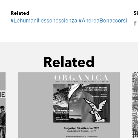
Related
S
#Lehumanitiessonoscienza
#AndreaBonaccorsi
Related