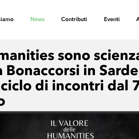
siamo
News
Contributi
Eventi
manities sono scienza
 Bonaccorsi in Sard
ciclo di incontri dal 7
o