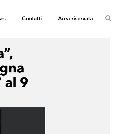
Search
Ars
Contatti
Area riservata
”,
egna
 al 9