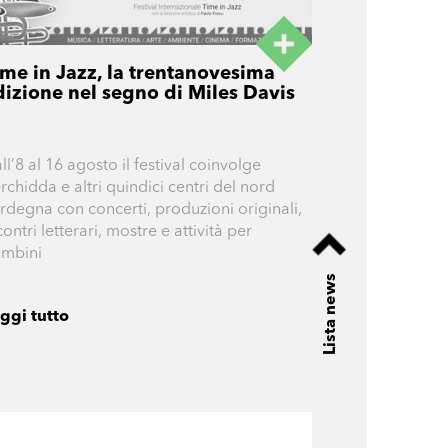
ime in Jazz, la trentanovesima
dizione nel segno di Miles Davis
ll’8 al 16 agosto il festival coinvolge
rchidda e altri quindici centri del nord
rdegna con concerti, produzioni originali,
contri letterari, mostre e attività per
mbini
Lista news
ggi tutto