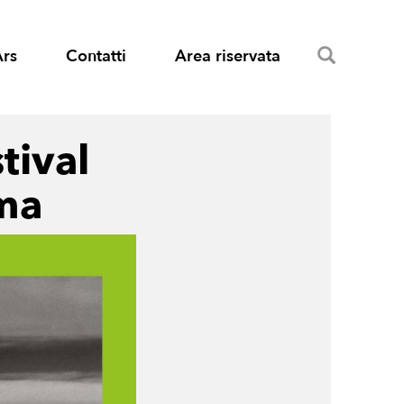
Search
Ars
Contatti
Area riservata
tival
ema