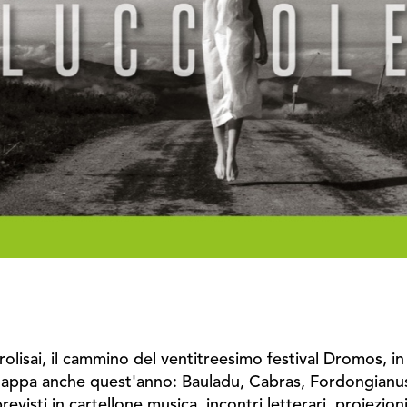
rolisai, il cammino del ventitreesimo festival Dromos, 
rà tappa anche quest'anno: Bauladu, Cabras, Fordongianus
evisti in cartellone musica, incontri letterari, proiezio