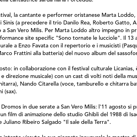
festival, la cantante e performer oristanese Marta Loddo,
 Sinis (a precedere il trio Danilo Rea, Roberto Gatto, A
to a San Vero Milis. Per Marta Loddo altro impegno in p
formance site specific "Sono tornate le lucciole". Il 13 
aturale a Enzo Favata con il repertorio e i musicisti (Pas
arco Frattini alla batteria) del nuovo album del sassof
to: in collaborazione con il festival culturale Licanìas,
e direzione musicale) con un cast di volti noti della mu
hitarra), Nando Citarella (voce, tamburello e chitarra ba
i (sax).
i Dromos in due serate a San Vero Milis: l'11 agosto si 
 un film di animazione dello studio Ghibli del 1988 di Is
Juliano Ribeiro Salgado "Il sale della Terra".