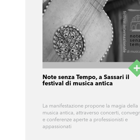
Note senza Tempo, a Sassari il
festival di musica antica
La manifestazione propone la magia della
musica antica, attraverso concerti, convegn
e conferenze aperte a professionisti e
appassionati