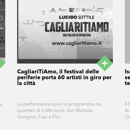
CagliariTiAmo, il festival delle
Is
periferie porta 60 artisti in giro per
se
la città
te
Le performance sono in programma nei
Il
i
quartieri di Is Mirrionis, San Michele,
Ar
Giorgino, Cep e Pirri
Or