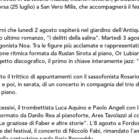
rsa (25 luglio) a San Vero Milis, che accompagnerà il fest
 che lunedì 2 agosto ospiterà nel giardino dell'Antiqua
ultimo romanzo, "I delitti della salina". Martedì 3 agost
gonista Noa. Tra le figure più acclamate e rappresentati
ione ritmica formata da Ruslan Sirota al piano, Or Lubiani
getto discografico, il primo in chiave interamente jazz:
il trittico di appuntamenti con il sassofonista Rosario
i e poi, in serata, di un concerto in compagnia del trio
l piano.
successivi, il trombettista Luca Aquino e Paolo Angeli con 
ormato da Danilo Rea al pianoforte, Ares Tavolazzi al c
Le graziose di Faber e altre storie”. L'8 agosto a Fordo
del festival, il concerto di Niccolò Fabi, rimandato l'an
della cantautrice sarda Ilaria Porceddu.