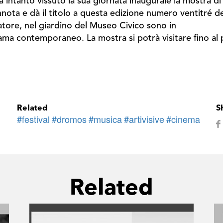
 intanto vissuto la sua giornata inaugurale la mostra di 
ota e dà il titolo a questa edizione numero ventitré del 
atore, nel giardino del Museo Civico sono in
norama contemporaneo. La mostra si potrà visitare fino a
Related
S
#festival
#dromos
#musica
#artivisive
#cinema
Related