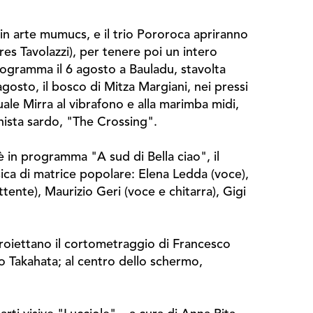
 in arte mumucs, e il trio Pororoca apriranno
res Tavolazzi), per tenere poi un intero
rogramma il 6 agosto a Bauladu, stavolta
agosto, il bosco di Mitza Margiani, nei pressi
quale Mirra al vibrafono e alla marimba midi,
onista sardo, "The Crossing".
 è in programma "A sud di Bella ciao", il
sica di matrice popolare: Elena Ledda (voce),
ttente), Maurizio Geri (voce e chitarra), Gigi
proiettano il cortometraggio di Francesco
ao Takahata; al centro dello schermo,