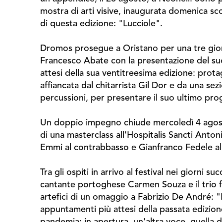
mostra di arti visive, inaugurata domenica sco
di questa edizione: "Lucciole".
Dromos prosegue a Oristano per una tre giorni
Francesco Abate con la presentazione del suo 
attesi della sua ventitreesima edizione: prota
affiancata dal chitarrista Gil Dor e da una sez
percussioni, per presentare il suo ultimo pro
Un doppio impegno chiude mercoledì 4 agosto 
di una masterclass all'Hospitalis Sancti Anton
Emmi al contrabbasso e Gianfranco Fedele a
Tra gli ospiti in arrivo al festival nei giorni 
cantante portoghese Carmen Souza e il trio f
artefici di un omaggio a Fabrizio De André: "
appuntamenti più attesi della passata edizione 
pandemia; in apertura, un'altra voce, quella 