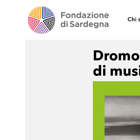
Chi 
Dromos,
di musi