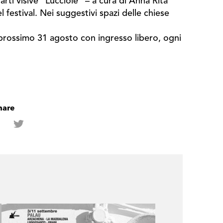
arti visive "Lucciole" – a cura di Anna Rita
festival. Nei suggestivi spazi delle chiese
l prossimo 31 agosto con ingresso libero, ogni
hare