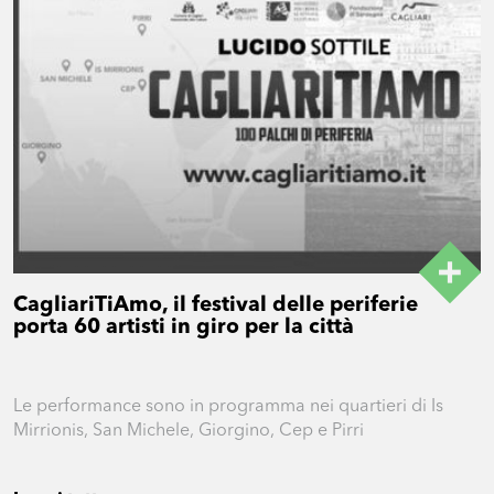
CagliariTiAmo, il festival delle periferie
porta 60 artisti in giro per la città
Le performance sono in programma nei quartieri di Is
Mirrionis, San Michele, Giorgino, Cep e Pirri