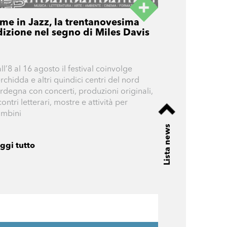
ime in Jazz, la trentanovesima
dizione nel segno di Miles Davis
ll’8 al 16 agosto il festival coinvolge
rchidda e altri quindici centri del nord
rdegna con concerti, produzioni originali,
contri letterari, mostre e attività per
mbini
Lista news
ggi tutto