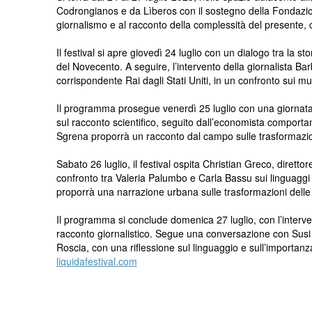
Codrongianos e da Lìberos con il sostegno della Fondazion
giornalismo e al racconto della complessità del presente, con
Il festival si apre giovedì 24 luglio con un dialogo tra la 
del Novecento. A seguire, l’intervento della giornalista Bar
corrispondente Rai dagli Stati Uniti, in un confronto sui m
Il programma prosegue venerdì 25 luglio con una giornata de
sul racconto scientifico, seguito dall’economista comportam
Sgrena proporrà un racconto dal campo sulle trasformazion
Sabato 26 luglio, il festival ospita Christian Greco, dirett
confronto tra Valeria Palumbo e Carla Bassu sui linguaggi d
proporrà una narrazione urbana sulle trasformazioni delle 
Il programma si conclude domenica 27 luglio, con l’interven
racconto giornalistico. Segue una conversazione con Susi R
Roscia, con una riflessione sul linguaggio e sull’importanza 
liquidafestival.com