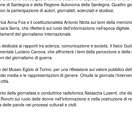
e di Sardegna e della Regione Autonoma della Sardegna. Quattro giornate
 la partecipazione di autori, giornalisti, scienziati e studiosi.
storica Anna Foa e il costituzionalista Antonio Nicita sui temi della memo
bara Serra, che rifletterà sul ruolo dell’informazione nell’epoca digitale
utamenti del giornalismo internazionale.
dicata ai rapporti tra scienza, comunicazione e società. Il fisico Guido
entale Luciano Canova, che affronterà i temi della percezione e della nar
i del giornalismo di guerra.
ore del Museo Egizio di Torino, per una riflessione sul valore pubblico del
ei media e le rappresentazioni di genere. Chiude la giornata l’intervento
città.
to della giornalista e conduttrice radiofonica Natascha Lusenti, che dia
onchi sul ruolo delle donne nell’informazione e nella costruzione di ret
delle parole nei processi culturali e civili.