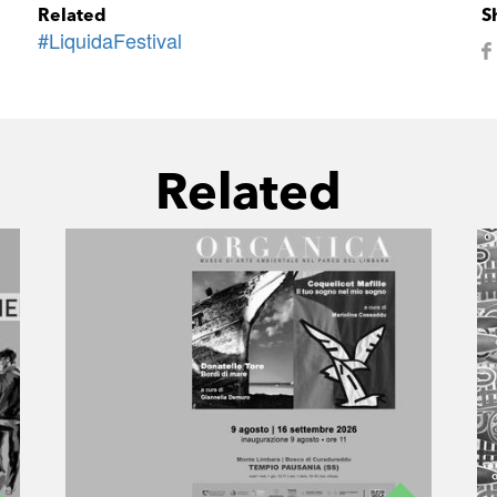
Related
S
#LiquidaFestival
Related