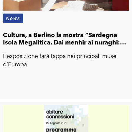
News
Cultura, a Berlino la mostra “Sardegna
Isola Megalitica. Dai menhir ai nuraghi:
storie di pietra nel cuore del
L’esposizione farà tappa nei principali musei
Mediterraneo”
d’Europa