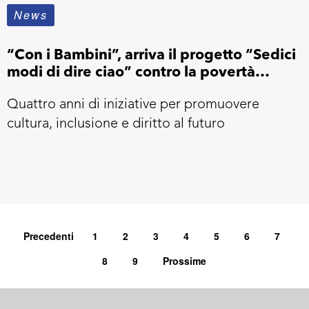
News
“Con i Bambini”, arriva il progetto “Sedici
modi di dire ciao” contro la povertà
educativa
Quattro anni di iniziative per promuovere
cultura, inclusione e diritto al futuro
Precedenti
1
2
3
4
5
6
7
8
9
Prossime